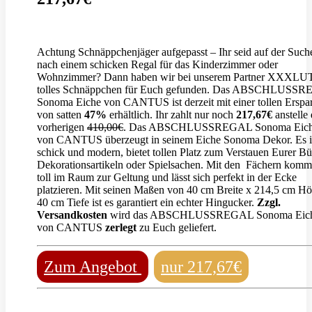
Achtung Schnäppchenjäger aufgepasst – Ihr seid auf der Such
nach einem schicken Regal für das Kinderzimmer oder
Wohnzimmer? Dann haben wir bei unserem Partner XXXLUT
tolles Schnäppchen für Euch gefunden. Das ABSCHLUSS
Sonoma Eiche von CANTUS ist derzeit mit einer tollen Erspar
von satten
47%
erhältlich. Ihr zahlt nur noch
217,67€
anstelle 
vorherigen
410,00€
. Das ABSCHLUSSREGAL Sonoma Eic
von CANTUS überzeugt in seinem Eiche Sonoma Dekor. Es i
schick und modern, bietet tollen Platz zum Verstauen Eurer Bü
Dekorationsartikeln oder Spielsachen. Mit den Fächern komm
toll im Raum zur Geltung und lässt sich perfekt in der Ecke
platzieren. Mit seinen Maßen von 40 cm Breite x 214,5 cm H
40 cm Tiefe ist es garantiert ein echter Hingucker.
Zzgl.
Versandkosten
wird das ABSCHLUSSREGAL Sonoma Eic
von CANTUS
zerlegt
zu Euch geliefert.
Zum Angebot
nur 217,67€