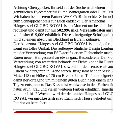
Achtung Cherrypicker, Ihr seid auf der Suche nach einem
gemütlichen Eyecatcher für Euren Wintergarten oder Eure Ter
Wir haben bei unserem Partner WAYFAIR ein echtes Schmuc
zum Schnäppchenpreis für Euch entdeckt. Der Amazonas
Hängesessel GLOBO ROYAL ist im Moment um beachtliche
reduziert und damit für nur
502,99€ inkl. Versandkosten
anst
von bisher
619,00€
erhältlich. Dieses einzigartige Schnäppche
wird zu einem absoluten Blickfang in Eurem Zuhause.
Der Amazonas Hängesessel GLOBO ROYAL ist handgefertig
somit ein tolles Unikat. Das außergewöhnliche Design kombin
mit der Verwendung von FSC-zertifiziertem Fichtenholz mach
Euren neuen Hängesessel zu etwas ganz Besonderem. Dank d
Verwendung von wetterfest behandelter Fichte könnt Ihr Eure
Hängesessel GLOBO ROYAL sowohl auf der Terrasse als auc
Eurem Wintergarten in Szene setzen. Insgesamt hat der Sessel 
Maße 118 cm Höhe x 176 cm Breie x 72 cm Tiefe und eignet 
damit hervorragend um mit einem guten Buch nach einem lan
Tag zu entspannen. Das Kissen ist wahlweise in den Farben tü
natur, grün, grau und vielen weiteren Farben erhältlich. Innerh
von nur 1 bis 2 Wochen wird der dekorative Hängesessel G
ROYAL
versandkostenfrei
zu Euch nach Hause geliefert um
Interior zu bereichern.