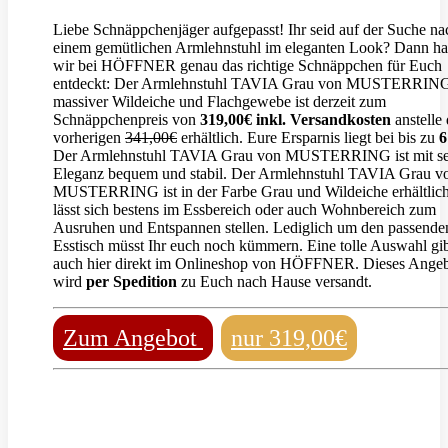
Liebe Schnäppchenjäger aufgepasst! Ihr seid auf der Suche na
einem gemütlichen Armlehnstuhl im eleganten Look? Dann h
wir bei HÖFFNER genau das richtige Schnäppchen für Euch
entdeckt: Der Armlehnstuhl TAVIA Grau von MUSTERRING
massiver Wildeiche und Flachgewebe ist derzeit zum
Schnäppchenpreis von
319,00€ inkl. Versandkosten
anstelle 
vorherigen
341,00€
erhältlich. Eure Ersparnis liegt bei bis zu
Der Armlehnstuhl TAVIA Grau von MUSTERRING ist mit se
Eleganz bequem und stabil. Der Armlehnstuhl TAVIA Grau v
MUSTERRING ist in der Farbe Grau und Wildeiche erhältlich
lässt sich bestens im Essbereich oder auch Wohnbereich zum
Ausruhen und Entspannen stellen. Lediglich um den passende
Esstisch müsst Ihr euch noch kümmern. Eine tolle Auswahl gib
auch hier direkt im Onlineshop von HÖFFNER. Dieses Ange
wird
per Spedition
zu Euch nach Hause versandt.
Zum Angebot
nur 319,00€