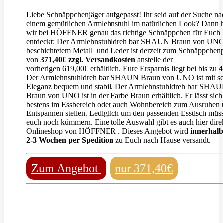
Liebe Schnäppchenjäger aufgepasst! Ihr seid auf der Suche na
einem gemütlichen Armlehnstuhl im natürlichen Look? Dann 
wir bei HÖFFNER genau das richtige Schnäppchen für Euch
entdeckt: Der Armlehnstuhldreh bar SHAUN Braun von UNO
beschichtetem Metall und Leder ist derzeit zum Schnäppchenp
von
371,40€ zzgl. Versandkosten
anstelle der
vorherigen
619,00€
erhältlich. Eure Ersparnis liegt bei bis zu
Der Armlehnstuhldreh bar SHAUN Braun von UNO ist mit se
Eleganz bequem und stabil. Der Armlehnstuhldreh bar SHA
Braun von UNO ist in der Farbe Braun erhältlich. Er lässt sich
bestens im Essbereich oder auch Wohnbereich zum Ausruhen
Entspannen stellen. Lediglich um den passenden Esstisch müss
euch noch kümmern. Eine tolle Auswahl gibt es auch hier dire
Onlineshop von HÖFFNER . Dieses Angebot wird
innerhalb
2-3 Wochen
per Spedition
zu Euch nach Hause versandt.
Zum Angebot
nur 371,40€