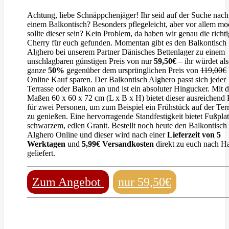
Achtung, liebe Schnäppchenjäger! Ihr seid auf der Suche nach
einem Balkontisch? Besonders pflegeleicht, aber vor allem mo
sollte dieser sein? Kein Problem, da haben wir genau die richt
Cherry für euch gefunden. Momentan gibt es den Balkontisch
Alghero bei unserem Partner Dänisches Bettenlager zu einem
unschlagbaren günstigen Preis von nur
59,50€
– ihr würdet al
ganze
50%
gegenüber dem ursprünglichen Preis von
119,00€
Online Kauf sparen. Der Balkontisch Alghero passt sich jeder
Terrasse oder Balkon an und ist ein absoluter Hingucker. Mit 
Maßen 60 x 60 x 72 cm (L x B x H) bietet dieser ausreichend 
für zwei Personen, um zum Beispiel ein Frühstück auf der Ter
zu genießen. Eine hervorragende Standfestigkeit bietet Fußplat
schwarzem, edlen Granit. Bestellt noch heute den Balkontisch
Alghero Online und dieser wird nach einer
Lieferzeit von 5
Werktagen
und
5,99€ Versandkosten
direkt zu euch nach H
geliefert.
Zum Angebot
nur 59,50€