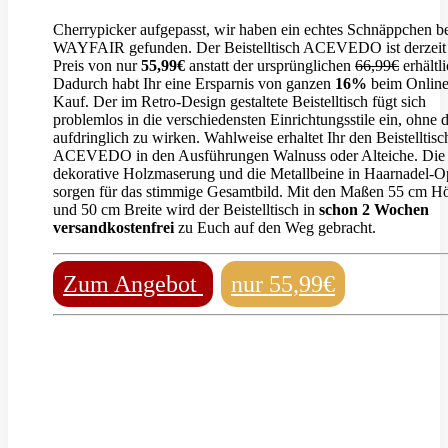
Cherrypicker aufgepasst, wir haben ein echtes Schnäppchen b
WAYFAIR gefunden. Der Beistelltisch ACEVEDO ist derzei
Preis von nur
55,99€
anstatt der ursprünglichen
66,99€
erhältli
Dadurch habt Ihr eine Ersparnis von ganzen
16%
beim Onlin
Kauf. Der im Retro-Design gestaltete Beistelltisch fügt sich
problemlos in die verschiedensten Einrichtungsstile ein, ohne 
aufdringlich zu wirken. Wahlweise erhaltet Ihr den Beistelltisc
ACEVEDO in den Ausführungen Walnuss oder Alteiche. Die
dekorative Holzmaserung und die Metallbeine in Haarnadel-O
sorgen für das stimmige Gesamtbild. Mit den Maßen 55 cm H
und 50 cm Breite wird der Beistelltisch in
schon 2 Wochen
versandkostenfrei
zu Euch auf den Weg gebracht.
Zum Angebot
nur 55,99€