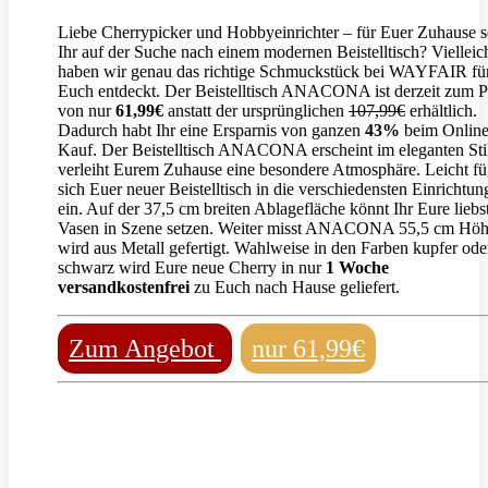
Liebe Cherrypicker und Hobbyeinrichter – für Euer Zuhause s
Ihr auf der Suche nach einem modernen Beistelltisch? Vielleic
haben wir genau das richtige Schmuckstück bei WAYFAIR fü
Euch entdeckt. Der Beistelltisch ANACONA ist derzeit zum P
von nur
61,99€
anstatt der ursprünglichen
107,99€
erhältlich.
Dadurch habt Ihr eine Ersparnis von ganzen
43%
beim Onlin
Kauf. Der Beistelltisch ANACONA erscheint im eleganten Sti
verleiht Eurem Zuhause eine besondere Atmosphäre. Leicht fü
sich Euer neuer Beistelltisch in die verschiedensten Einrichtung
ein. Auf der 37,5 cm breiten Ablagefläche könnt Ihr Eure liebs
Vasen in Szene setzen. Weiter misst ANACONA 55,5 cm Hö
wird aus Metall gefertigt. Wahlweise in den Farben kupfer ode
schwarz wird Eure neue Cherry in nur
1 Woche
versandkostenfrei
zu Euch nach Hause geliefert.
Zum Angebot
nur 61,99€