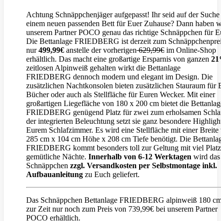
Achtung Schnäppchenjäger aufgepasst! Ihr seid auf der Suche
einem neuen passenden Bett für Euer Zuhause? Dann haben wi
unserem Partner POCO genau das richtige Schnäppchen für E
Die Bettanlage FRIEDBERG ist derzeit zum Schnäppchenpre
nur
499,99€
anstelle der vorherigen
629,99€
im Online-Shop
erhältlich. Das macht eine großartige Ersparnis von ganzen
2
zeitlosen Alpinweiß gehalten wirkt die Bettanlage
FRIEDBERG dennoch modern und elegant im Design. Die
zusätzlichen Nachtkonsolen bieten zusätzlichen Stauraum für 
Bücher oder auch als Stellfläche für Euren Wecker. Mit einer
großartigen Liegefläche von 180 x 200 cm bietet die Bettanlag
FRIEDBERG genügend Platz für zwei zum erholsamen Schlaf
der integrierten Beleuchtung setzt sie ganz besondere Highlight
Eurem Schlafzimmer. Es wird eine Stellfläche mit einer Breite
285 cm x 104 cm Höhe x 208 cm Tiefe benötigt. Die Bettanla
FRIEDBERG kommt besonders toll zur Geltung mit viel Platz
gemütliche Nächte.
Innerhalb von 6-12 Werktagen
wird das
Schnäppchen
zzgl. Versandkosten per Selbstmontage inkl.
Aufbauanleitung
zu Euch geliefert.
Das Schnäppchen Bettanlage FRIEDBERG alpinweiß 180 cm 
zur Zeit nur noch zum Preis von 739,99€ bei unserem Partner
POCO erhältlich.