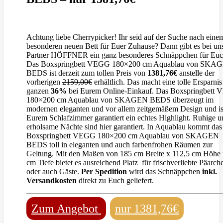
Achtung liebe Cherrypicker! Ihr seid auf der Suche nach eine
besonderen neuen Bett für Euer Zuhause? Dann gibt es bei u
Partner HÖFFNER ein ganz besonderes Schnäppchen für Euc
Das Boxspringbett VEGG 180×200 cm Aquablau von SKA
BEDS ist derzeit zum tollen Preis von
1381,76€
anstelle der
vorherigen
2159,00€
erhältlich. Das macht eine tolle Ersparni
ganzen
36%
bei Eurem Online-Einkauf. Das Boxspringbett
180×200 cm Aquablau von SKAGEN BEDS überzeugt im
modernen eleganten und vor allem zeitgemäßem Design und is
Eurem Schlafzimmer garantiert ein echtes Highlight. Ruhige u
erholsame Nächte sind hier garantiert. In Aquablau kommt das
Boxspringbett VEGG 180×200 cm Aquablau von SKAGEN
BEDS toll in eleganten und auch farbenfrohen Räumen zur
Geltung. Mit den Maßen von 185 cm Breite x 112,5 cm Höhe
cm Tiefe bietet es ausreichend Platz für frischverliebte Päarch
oder auch Gäste.
Per Spedition
wird das Schnäppchen
inkl.
Versandkosten
direkt zu Euch geliefert.
Zum Angebot
nur 1381,76€