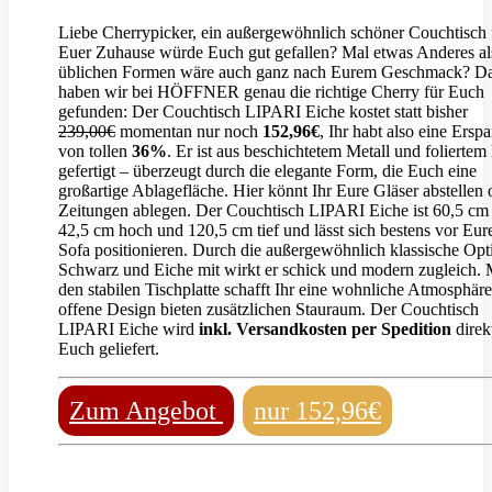
Liebe Cherrypicker, ein außergewöhnlich schöner Couchtisch 
Euer Zuhause würde Euch gut gefallen? Mal etwas Anderes al
üblichen Formen wäre auch ganz nach Eurem Geschmack? D
haben wir bei HÖFFNER genau die richtige Cherry für Euch
gefunden: Der Couchtisch LIPARI Eiche kostet statt bisher
239,00€
momentan nur noch
152,96€
, Ihr habt also eine Erspa
von tollen
36%
. Er ist aus beschichtetem Metall und foliertem
gefertigt – überzeugt durch die elegante Form, die Euch eine
großartige Ablagefläche. Hier könnt Ihr Eure Gläser abstellen 
Zeitungen ablegen. Der Couchtisch LIPARI Eiche ist 60,5 cm 
42,5 cm hoch und 120,5 cm tief und lässt sich bestens vor Eu
Sofa positionieren. Durch die außergewöhnlich klassische Opt
Schwarz und Eiche mit wirkt er schick und modern zugleich. 
den stabilen Tischplatte schafft Ihr eine wohnliche Atmosphär
offene Design bieten zusätzlichen Stauraum. Der Couchtisch
LIPARI Eiche wird
inkl. Versandkosten per Spedition
direk
Euch geliefert.
Zum Angebot
nur 152,96€