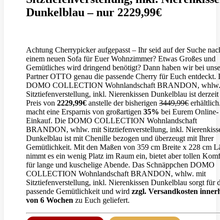
Dunkelblau – nur 2229,99€
Achtung Cherrypicker aufgepasst – Ihr seid auf der Suche nac
einem neuen Sofa für Euer Wohnzimmer? Etwas Großes und
Gemütliches wird dringend benötigt? Dann haben wir bei uns
Partner OTTO genau die passende Cherry für Euch entdeckt. 
DOMO COLLECTION Wohnlandschaft BRANDON, whlw. 
Sitztiefenverstellung, inkl. Nierenkissen Dunkelblau ist derzei
Preis von
2229,99€
anstelle der bisherigen
3449,99€
erhältlich
macht eine Ersparnis von großartigen
35%
bei Eurem Online-
Einkauf. Die DOMO COLLECTION Wohnlandschaft
BRANDON, whlw. mit Sitztiefenverstellung, inkl. Nierenkiss
Dunkelblau ist mit Chenille bezogen und überzeugt mit Ihrer
Gemütlichkeit. Mit den Maßen von 359 cm Breite x 228 cm L
nimmt es ein wenig Platz im Raum ein, bietet aber tollen Komf
für lange und kuschelige Abende. Das Schnäppchen DOMO
COLLECTION Wohnlandschaft BRANDON, whlw. mit
Sitztiefenverstellung, inkl. Nierenkissen Dunkelblau sorgt für 
passende Gemütlichkeit und wird
zzgl. Versandkosten inner
von 6 Wochen
zu Euch geliefert.