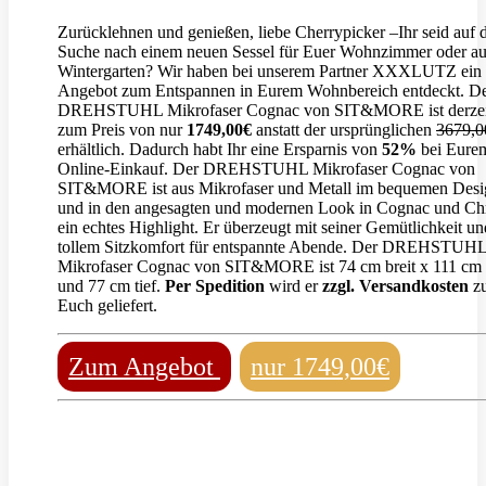
Zurücklehnen und genießen, liebe Cherrypicker –Ihr seid auf 
Suche nach einem neuen Sessel für Euer Wohnzimmer oder a
Wintergarten? Wir haben bei unserem Partner XXXLUTZ ein t
Angebot zum Entspannen in Eurem Wohnbereich entdeckt. D
DREHSTUHL Mikrofaser Cognac von SIT&MORE ist derzei
zum Preis von nur
1749,00€
anstatt der ursprünglichen
3679,0
erhältlich. Dadurch habt Ihr eine Ersparnis von
52%
bei Eure
Online-Einkauf. Der DREHSTUHL Mikrofaser Cognac von
SIT&MORE ist aus Mikrofaser und Metall im bequemen Desi
und in den angesagten und modernen Look in Cognac und C
ein echtes Highlight. Er überzeugt mit seiner Gemütlichkeit un
tollem Sitzkomfort für entspannte Abende. Der DREHSTUH
Mikrofaser Cognac von SIT&MORE ist 74 cm breit x 111 cm
und 77 cm tief.
Per Spedition
wird er
zzgl. Versandkosten
z
Euch geliefert.
Zum Angebot
nur 1749,00€