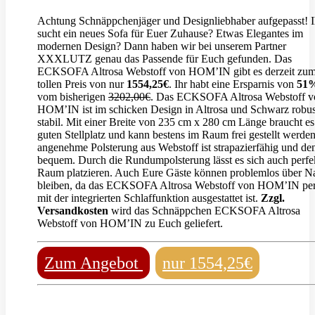
Achtung Schnäppchenjäger und Designliebhaber aufgepasst! I
sucht ein neues Sofa für Euer Zuhause? Etwas Elegantes im
modernen Design? Dann haben wir bei unserem Partner
XXXLUTZ genau das Passende für Euch gefunden. Das
ECKSOFA Altrosa Webstoff von HOM’IN gibt es derzeit zu
tollen Preis von nur
1554,25€
. Ihr habt eine Ersparnis von
51
vom bisherigen
3202,00€
. Das ECKSOFA Altrosa Webstoff v
HOM’IN ist im schicken Design in Altrosa und Schwarz robus
stabil. Mit einer Breite von 235 cm x 280 cm Länge braucht es
guten Stellplatz und kann bestens im Raum frei gestellt werde
angenehme Polsterung aus Webstoff ist strapazierfähig und d
bequem. Durch die Rundumpolsterung lässt es sich auch perfe
Raum platzieren. Auch Eure Gäste können problemlos über N
bleiben, da das ECKSOFA Altrosa Webstoff von HOM’IN per
mit der integrierten Schlaffunktion ausgestattet ist.
Zzgl.
Versandkosten
wird das Schnäppchen ECKSOFA Altrosa
Webstoff von HOM’IN zu Euch geliefert.
Zum Angebot
nur 1554,25€