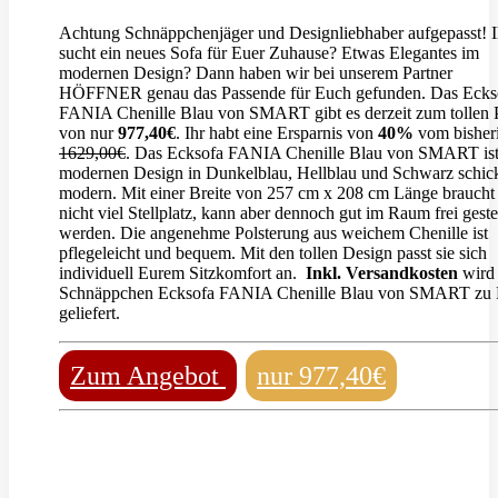
Achtung Schnäppchenjäger und Designliebhaber aufgepasst! I
sucht ein neues Sofa für Euer Zuhause? Etwas Elegantes im
modernen Design? Dann haben wir bei unserem Partner
HÖFFNER genau das Passende für Euch gefunden. Das Ecks
FANIA Chenille Blau von SMART gibt es derzeit zum tollen P
von nur
977,40€
. Ihr habt eine Ersparnis von
40%
vom bisher
1629,00€
. Das Ecksofa FANIA Chenille Blau von SMART ist
modernen Design in Dunkelblau, Hellblau und Schwarz schic
modern. Mit einer Breite von 257 cm x 208 cm Länge braucht
nicht viel Stellplatz, kann aber dennoch gut im Raum frei gestel
werden. Die angenehme Polsterung aus weichem Chenille ist
pflegeleicht und bequem. Mit den tollen Design passt sie sich
individuell Eurem Sitzkomfort an.
Inkl. Versandkosten
wird
Schnäppchen Ecksofa FANIA Chenille Blau von SMART zu
geliefert.
Zum Angebot
nur 977,40€