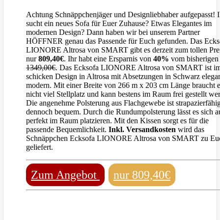
Achtung Schnäppchenjäger und Designliebhaber aufgepasst! I
sucht ein neues Sofa für Euer Zuhause? Etwas Elegantes im
modernen Design? Dann haben wir bei unserem Partner
HÖFFNER genau das Passende für Euch gefunden. Das Ecks
LIONORE Altrosa von SMART gibt es derzeit zum tollen Pre
nur
809,40€
. Ihr habt eine Ersparnis von
40%
vom bisherigen
1349,00€
. Das Ecksofa LIONORE Altrosa von SMART ist i
schicken Design in Altrosa mit Absetzungen in Schwarz elega
modern. Mit einer Breite von 266 m x 203 cm Länge braucht 
nicht viel Stellplatz und kann bestens im Raum frei gestellt we
Die angenehme Polsterung aus Flachgewebe ist strapazierfähi
dennoch bequem. Durch die Rundumpolsterung lässt es sich a
perfekt im Raum platzieren. Mit den Kissen sorgt es für die
passende Bequemlichkeit.
Inkl. Versandkosten
wird das
Schnäppchen Ecksofa LIONORE Altrosa von SMART zu Eu
geliefert.
Zum Angebot
nur 809,40€