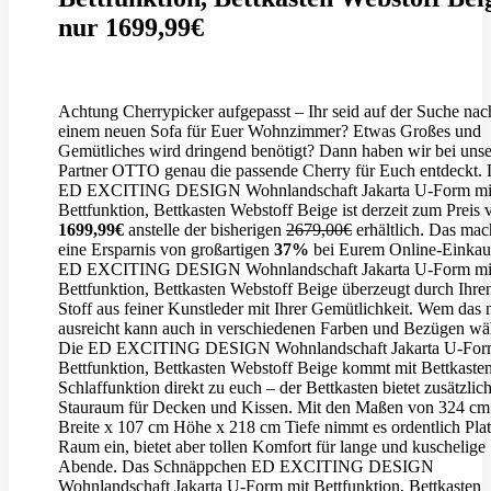
nur 1699,99€
Achtung Cherrypicker aufgepasst – Ihr seid auf der Suche nac
einem neuen Sofa für Euer Wohnzimmer? Etwas Großes und
Gemütliches wird dringend benötigt? Dann haben wir bei uns
Partner OTTO genau die passende Cherry für Euch entdeckt. 
ED EXCITING DESIGN Wohnlandschaft Jakarta U-Form mi
Bettfunktion, Bettkasten Webstoff Beige ist derzeit zum Preis 
1699,99€
anstelle der bisherigen
2679,00€
erhältlich. Das mac
eine Ersparnis von großartigen
37%
bei Eurem Online-Einkau
ED EXCITING DESIGN Wohnlandschaft Jakarta U-Form mi
Bettfunktion, Bettkasten Webstoff Beige überzeugt durch Ihre
Stoff aus feiner Kunstleder mit Ihrer Gemütlichkeit. Wem das 
ausreicht kann auch in verschiedenen Farben und Bezügen wä
Die ED EXCITING DESIGN Wohnlandschaft Jakarta U-For
Bettfunktion, Bettkasten Webstoff Beige kommt mit Bettkaste
Schlaffunktion direkt zu euch – der Bettkasten bietet zusätzlic
Stauraum für Decken und Kissen. Mit den Maßen von 324 cm
Breite x 107 cm Höhe x 218 cm Tiefe nimmt es ordentlich Pla
Raum ein, bietet aber tollen Komfort für lange und kuschelige
Abende.
Das Schnäppchen ED EXCITING DESIGN
Wohnlandschaft Jakarta U-Form mit Bettfunktion, Bettkasten