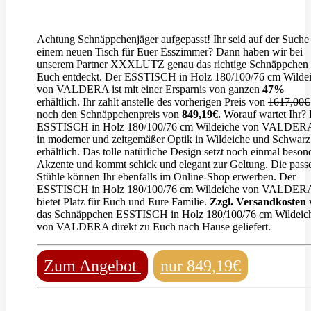
Achtung Schnäppchenjäger aufgepasst! Ihr seid auf der Suche
einem neuen Tisch für Euer Esszimmer? Dann haben wir bei
unserem Partner XXXLUTZ genau das richtige Schnäppchen 
Euch entdeckt. Der ESSTISCH in Holz 180/100/76 cm Wilde
von VALDERA ist mit einer Ersparnis von ganzen
47%
erhältlich. Ihr zahlt anstelle des vorherigen Preis von
1617,00€
noch den Schnäppchenpreis von
849,19
€.
Worauf wartet Ihr?
ESSTISCH in Holz 180/100/76 cm Wildeiche von VALDERA
in moderner und zeitgemäßer Optik in Wildeiche und Schwarz
erhältlich. Das tolle natürliche Design setzt noch einmal beson
Akzente und kommt schick und elegant zur Geltung. Die pass
Stühle können Ihr ebenfalls im Online-Shop erwerben. Der
ESSTISCH in Holz 180/100/76 cm Wildeiche von VALDER
bietet Platz für Euch und Eure Familie.
Zzgl. Versandkosten
das Schnäppchen ESSTISCH in Holz 180/100/76 cm Wildeic
von VALDERA direkt zu Euch nach Hause geliefert.
Zum Angebot
nur 849,19€