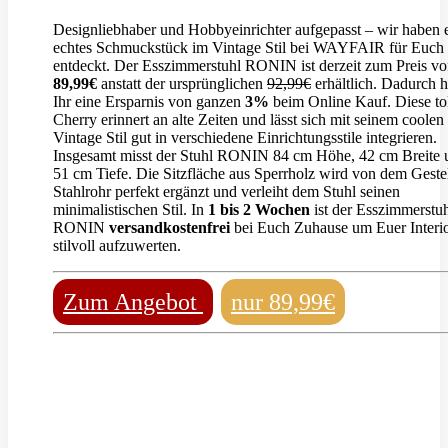
Designliebhaber und Hobbyeinrichter aufgepasst – wir haben 
echtes Schmuckstück im Vintage Stil bei WAYFAIR für Euch
entdeckt. Der Esszimmerstuhl RONIN ist derzeit zum Preis vo
89,99€
anstatt der ursprünglichen
92,99€
erhältlich. Dadurch h
Ihr eine Ersparnis von ganzen
3%
beim Online Kauf. Diese to
Cherry erinnert an alte Zeiten und lässt sich mit seinem coolen
Vintage Stil gut in verschiedene Einrichtungsstile integrieren.
Insgesamt misst der Stuhl RONIN 84 cm Höhe, 42 cm Breite 
51 cm Tiefe. Die Sitzfläche aus Sperrholz wird von dem Gestel
Stahlrohr perfekt ergänzt und verleiht dem Stuhl seinen
minimalistischen Stil. In
1 bis 2 Wochen
ist der Esszimmerstu
RONIN
versandkostenfrei
bei Euch Zuhause um Euer Interi
stilvoll aufzuwerten.
Zum Angebot
nur 89,99€