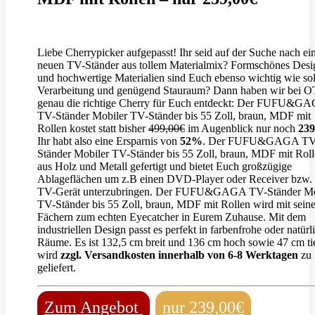
Liebe Cherrypicker aufgepasst! Ihr seid auf der Suche nach e
neuen TV-Ständer aus tollem Materialmix? Formschönes Desi
und hochwertige Materialien sind Euch ebenso wichtig wie so
Verarbeitung und genügend Stauraum? Dann haben wir bei 
genau die richtige Cherry für Euch entdeckt: Der FUFU&G
TV-Ständer Mobiler TV-Ständer bis 55 Zoll, braun, MDF mit
Rollen kostet statt bisher
499,00€
im Augenblick nur noch
239
Ihr habt also eine Ersparnis von
52%
. Der FUFU&GAGA TV
Ständer Mobiler TV-Ständer bis 55 Zoll, braun, MDF mit Rolle
aus Holz und Metall gefertigt und bietet Euch großzügige
Ablageflächen um z.B einen DVD-Player oder Receiver bzw.
TV-Gerät unterzubringen. Der FUFU&GAGA TV-Ständer Mo
TV-Ständer bis 55 Zoll, braun, MDF mit Rollen wird mit sein
Fächern zum echten Eyecatcher in Eurem Zuhause. Mit dem
industriellen Design passt es perfekt in farbenfrohe oder natürl
Räume. Es ist 132,5 cm breit und 136 cm hoch sowie 47 cm ti
wird
zzgl. Versandkosten innerhalb von 6-8 Werktagen
zu
geliefert.
Zum Angebot
nur 239,00€