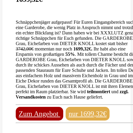
Schnäppchenjäger aufgepasst! Für Euren Eingangsbereich such
eine Garderobe, die wenig Platz in Anspruch nimmt und trotz
ein echter Blickfang ist? Dann haben wir bei XXXLUTZ gen
richtige Schnäppchen für Euch gefunden. Die GARDEROBE
Grau, Eichefarben von DIETER KNOLL kostet statt bisher
3742,00€
momentan nur noch
1699,32€.
Ihr habt also eine
Ersparnis von großartigen
55%
. Mit tollem Charme besticht di
GARDEROBE Grau, Eichefarben von DIETER KNOLL so
durch ihr schickes Aussehen als auch durch die Fächer und d
passenden Stauraum für Eure Schuhe und Jacken. Im tollen D
aus einfachem Holz und massivem Eichenholz in Grau und im
Eiche Dekor runden das Gesamtprofil ab. Die GARDEROBE
Grau, Eichefarben von DIETER KNOLL ist mit ihren Elemen
perfekt im Raum platzierbar. Sie wird
teilmontiert
und
zzgl.
Versandkosten
zu Euch nach Hause geliefert.
Zum Angebot
nur 1699,32€