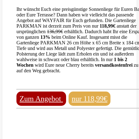
Ihr wünscht Euch eine preisgünstige Sonnenliege für Euren B
oder Eure Terrasse? Dann haben wir vielleicht das passende
Angebot auf WAYFAIR für Euch gefunden. Die Gartenliege
PARKMAN ist derzeit zum Preis von nur
118,99€
anstatt der
ursprünglichen
136,99€
erhältlich. Dadurch habt Ihr eine Ersp
von ganzen
13%
beim Online Kauf. Insgesamt misst die
Gartenliege PARKMAN 26 cm Höhe x 65 cm Breite x 184 c
Tiefe und wird aus Metall und Polyester gefertigt. Die gemütli
Polsterung der Liege lädt zum Erholen ein und ist außerdem
wahlweise in schwarz oder blau erhältlich. In nur
1 bis 2
Wochen
wird Eure neue Cherry bereits
versandkostenfrei
zu
auf den Weg gebracht.
Zum Angebot
nur 118,99€