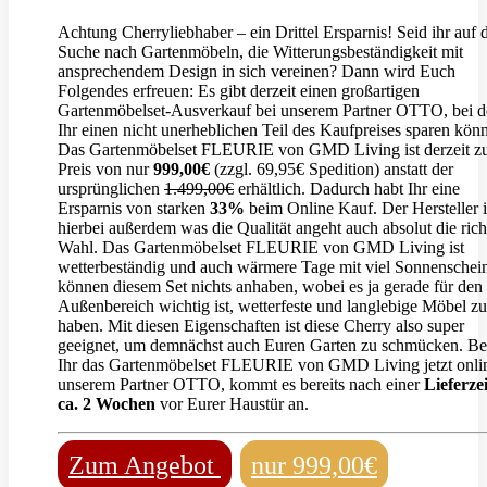
Achtung Cherryliebhaber – ein Drittel Ersparnis! Seid ihr auf 
Suche nach Gartenmöbeln, die Witterungsbeständigkeit mit
ansprechendem Design in sich vereinen? Dann wird Euch
Folgendes erfreuen: Es gibt derzeit einen großartigen
Gartenmöbelset-Ausverkauf bei unserem Partner OTTO, bei 
Ihr einen nicht unerheblichen Teil des Kaufpreises sparen könn
Das Gartenmöbelset FLEURIE von GMD Living ist derzeit 
Preis von nur
999,00€
(zzgl. 69,95€ Spedition) anstatt der
ursprünglichen
1.499,00€
erhältlich. Dadurch habt Ihr eine
Ersparnis von starken
33%
beim Online Kauf. Der Hersteller i
hierbei außerdem was die Qualität angeht auch absolut die rich
Wahl. Das Gartenmöbelset FLEURIE von GMD Living ist
wetterbeständig und auch wärmere Tage mit viel Sonnenschei
können diesem Set nichts anhaben, wobei es ja gerade für den
Außenbereich wichtig ist, wetterfeste und langlebige Möbel zu
haben. Mit diesen Eigenschaften ist diese Cherry also super
geeignet, um demnächst auch Euren Garten zu schmücken. Bes
Ihr das Gartenmöbelset FLEURIE von GMD Living jetzt onlin
unserem Partner OTTO, kommt es bereits nach einer
Lieferze
ca. 2 Wochen
vor Eurer Haustür an.
Zum Angebot
nur 999,00€