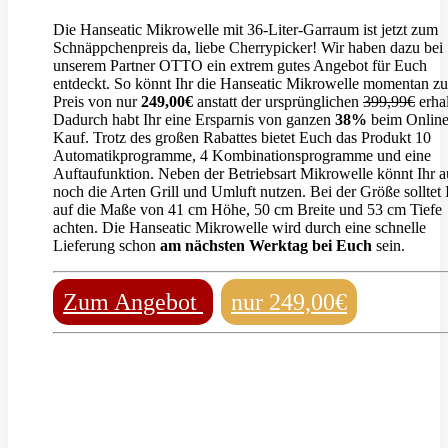
Die Hanseatic Mikrowelle mit 36-Liter-Garraum ist jetzt zum
Schnäppchenpreis da, liebe Cherrypicker! Wir haben dazu bei
unserem Partner OTTO ein extrem gutes Angebot für Euch
entdeckt. So könnt Ihr die Hanseatic Mikrowelle momentan z
Preis von nur
249,00€
anstatt der ursprünglichen
399,99€
erhal
Dadurch habt Ihr eine Ersparnis von ganzen
38%
beim Onlin
Kauf. Trotz des großen Rabattes bietet Euch das Produkt 10
Automatikprogramme, 4 Kombinationsprogramme und eine
Auftaufunktion. Neben der Betriebsart Mikrowelle könnt Ihr 
noch die Arten Grill und Umluft nutzen. Bei der Größe solltet 
auf die Maße von 41 cm Höhe, 50 cm Breite und 53 cm Tiefe
achten. Die Hanseatic Mikrowelle wird durch eine schnelle
Lieferung schon
am nächsten Werktag bei Euch
sein.
Zum Angebot
nur 249,00€