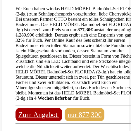
Für Euch haben wir das HELD MÖBEL Badmöbel-Set FL
(2-tlg.) zum Schnäppchenpreis vorgefunden, liebe Cherrypicke
Bei unserem Partner OTTO besteht ein tolles Schnäppchen fü
Badezimmer. Das HELD MÖBEL Badmöbel-Set FLORIDA (
tlg.) ist derzeit zum Preis von nur
877,30€
anstatt der ursprüng
1.289,99€
erhältlich. Daraus ergibt sich eine Ersparnis von ga
32%
für Euch. Per Online Kauf des Sets schenkt Ihr eurem
Badezimmer einen tollen Stauraum sowie nützliche Funktione
ist ein Hängeschrank vorhanden, dessen Stauraum von drei
Spiegeltüren geschlossen ist. Dieser besteht in Form von Fäche
Zusätzlich sind ein LED-Lichtband und eine Steckdose integrie
welche die Nützlichkeit weiter aufwertet. Der Waschtisch des
HELD MÖBEL Badmöbel-Set FLORIDA (2-tlg.) hat ein toll
Stauraum. Dieser unterteilt sich in zwei, per Tür, geschlossene
Fächer und zwei Schubladen. Zusätzlich wird Euch ein
Mineralgussbecken mitgeliefert, sodass Euch dessen Suche ers
bleibt. Momentan ist das HELD MÖBEL Badmöbel-Set FL
(2-tlg.)
in 4 Wochen lieferbar
für Euch.
Zum Angebot
nur 877,30€