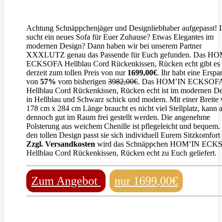
Achtung Schnäppchenjäger und Designliebhaber aufgepasst! I
sucht ein neues Sofa für Euer Zuhause? Etwas Elegantes im
modernen Design? Dann haben wir bei unserem Partner
XXXLUTZ genau das Passende für Euch gefunden. Das H
ECKSOFA Hellblau Cord Rückenkissen, Rücken echt gibt es
derzeit zum tollen Preis von nur
1699,00€
. Ihr habt eine Erspa
von
57%
vom bisherigen
3982,00€
. Das HOM’IN ECKSOF
Hellblau Cord Rückenkissen, Rücken echt ist im modernen D
in Hellblau und Schwarz schick und modern. Mit einer Breite
178 cm x 284 cm Länge braucht es nicht viel Stellplatz, kann 
dennoch gut im Raum frei gestellt werden. Die angenehme
Polsterung aus weichem Chenille ist pflegeleicht und bequem.
den tollen Design passt sie sich individuell Eurem Sitzkomfort
Zzgl. Versandkosten
wird das Schnäppchen HOM’IN ECK
Hellblau Cord Rückenkissen, Rücken echt zu Euch geliefert.
Zum Angebot
nur 1699,00€