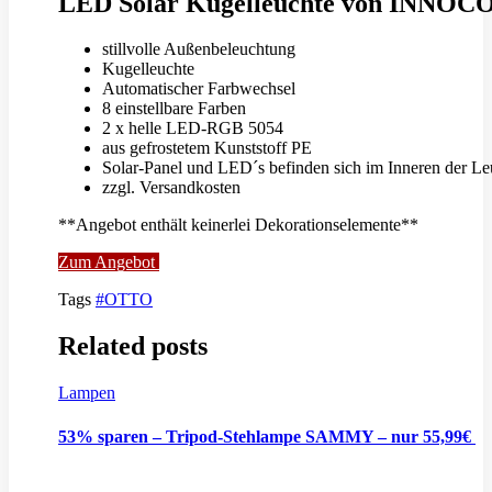
LED Solar Kugelleuchte von INNO
stillvolle Außenbeleuchtung
Kugelleuchte
Automatischer Farbwechsel
8 einstellbare Farben
2 x helle LED-RGB 5054
aus gefrostetem Kunststoff PE
Solar-Panel und LED´s befinden sich im Inneren der Le
zzgl. Versandkosten
**Angebot enthält keinerlei Dekorationselemente**
Zum Angebot
Tags
#OTTO
Related posts
Lampen
53% sparen – Tripod-Stehlampe SAMMY – nur 55,99€