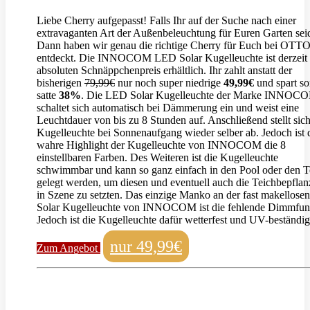
Liebe Cherry aufgepasst! Falls Ihr auf der Suche nach einer
extravaganten Art der Außenbeleuchtung für Euren Garten sei
Dann haben wir genau die richtige Cherry für Euch bei OTT
entdeckt. Die INNOCOM LED Solar Kugelleuchte ist derzeit
absoluten Schnäppchenpreis erhältlich. Ihr zahlt anstatt der
bisherigen
79,99€
nur noch super niedrige
49,99€
und spart so
satte
38%
. Die LED Solar Kugelleuchte der Marke INNOC
schaltet sich automatisch bei Dämmerung ein und weist eine
Leuchtdauer von bis zu 8 Stunden auf. Anschließend stellt sich
Kugelleuchte bei Sonnenaufgang wieder selber ab. Jedoch ist 
wahre Highlight der Kugelleuchte von INNOCOM die 8
einstellbaren Farben. Des Weiteren ist die Kugelleuchte
schwimmbar und kann so ganz einfach in den Pool oder den T
gelegt werden, um diesen und eventuell auch die Teichbepfla
in Szene zu setzten. Das einzige Manko an der fast makellos
Solar Kugelleuchte von INNOCOM ist die fehlende Dimmfun
Jedoch ist die Kugelleuchte dafür wetterfest und UV-beständig
nur 49,99€
Zum Angebot