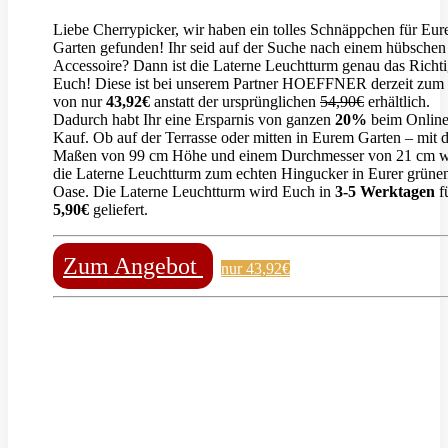
Liebe Cherrypicker, wir haben ein tolles Schnäppchen für Eur
Garten gefunden! Ihr seid auf der Suche nach einem hübschen
Accessoire? Dann ist die Laterne Leuchtturm genau das Richti
Euch! Diese ist bei unserem Partner HOEFFNER derzeit zum 
von nur
43,92€
anstatt der ursprünglichen
54,90€
erhältlich.
Dadurch habt Ihr eine Ersparnis von ganzen
20%
beim Onlin
Kauf. Ob auf der Terrasse oder mitten in Eurem Garten – mit 
Maßen von 99 cm Höhe und einem Durchmesser von 21 cm w
die Laterne Leuchtturm zum echten Hingucker in Eurer grüne
Oase. Die Laterne Leuchtturm wird Euch in
3-5 Werktagen
f
5,90€
geliefert.
Zum Angebot
nur 43,92€