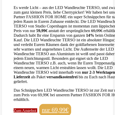
Es werde Licht – aus der LED Wandleuchte TERSO, und zwa
zum ganz kleinen Preis, liebe Cherrypicker! Wir haben bei un
Partner FASHION FOR HOME ein super Schnäppchen für n
jeden Raum in Eurem Zuhause entdeckt. Die LED Wandleuch
TERSO von Studio Copenhagen ist momentan zum läppische
Preis von nur
59,99€
anstatt der ursprünglichen
69,99€
erhältli
Dadurch habt Ihr eine Ersparnis von ganzen
14%
beim Onlin
Kauf. Die LED Wandleuchte TERSO ist ein absoluter Hinguc
und verleiht Eurem Räumen dank der goldfarbenen Innenseite 
sehr warmes und angenehmes Licht. Die Außenseite der LED
Wandleuchte TERSO aus Aluminium ist weiß und passt daher
jedem Einrichtungsstil. Besonders gut eignet sich die LED
Wandleuchte TERSO z.B. auch, wenn Ihr Euren Treppenaufg
einem neuen, warmen Licht erstrahlen lassen wollt. Die LED
Wandleuchte TERSO wird innerhalb von
nur 2-3 Werktagen
Lieferzeit
als Paket
versandkostenfrei
bis zu Euch nach Hau
geliefert.
Das Schnäppchen LED Wandleuchte TERSO ist zur Zeit nur 
zum Preis von 69,99€ bei unserem Partner FASHION FOR
erhältlich.
nur 69,99€
Zum Angebot