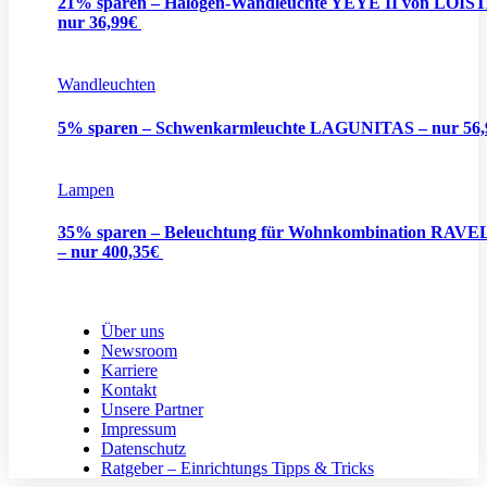
21% sparen – Halogen-Wandleuchte YEYE II von LOIS
nur 36,99€
Wandleuchten
5% sparen – Schwenkarmleuchte LAGUNITAS – nur 56
Lampen
35% sparen – Beleuchtung für Wohnkombination RAV
– nur 400,35€
Über uns
Newsroom
Karriere
Kontakt
Unsere Partner
Impressum
Datenschutz
Ratgeber – Einrichtungs Tipps & Tricks