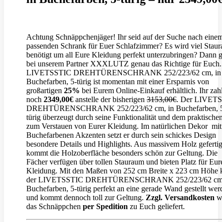
Achtung Schnäppchenjäger! Ihr seid auf der Suche nach eine
passenden Schrank für Euer Schlafzimmer? Es wird viel Stau
benötigt um all Eure Kleidung perfekt unterzubringen? Dann g
bei unserem Partner XXXLUTZ genau das Richtige für Euch.
LIVETSSTIC DREHTÜRENSCHRANK 252/223/62 cm, in
Buchefarben, 5-türig ist momentan mit einer Ersparnis von
großartigen
25%
bei Eurem Online-Einkauf erhältlich. Ihr zahl
noch
2349,00€
anstelle der bisherigen
3153,00€
. Der LIVET
DREHTÜRENSCHRANK 252/223/62 cm, in Buchefarben, 
türig überzeugt durch seine Funktionalität und dem praktischen
zum Verstauen von Eurer Kleidung. Im natürlichen Dekor mit
Buchefarbenen Akzenten setzt er durch sein schickes Design
besondere Details und Highlights. Aus massivem Holz gefertig
kommt die Holzoberfläche besonders schön zur Geltung. Die
Fächer verfügen über tollen Stauraum und bieten Platz für Eur
Kleidung. Mit den Maßen von 252 cm Breite x 223 cm Höhe 
der LIVETSSTIC DREHTÜRENSCHRANK 252/223/62 cm,
Buchefarben, 5-türig perfekt an eine gerade Wand gestellt wer
und kommt dennoch toll zur Geltung.
Zzgl. Versandkosten
w
das Schnäppchen
per Spedition
zu Euch geliefert.