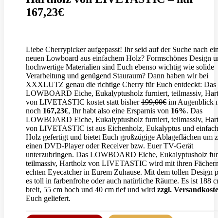
167,23€
Liebe Cherrypicker aufgepasst! Ihr seid auf der Suche nach e
neuen Lowboard aus einfachem Holz? Formschönes Design u
hochwertige Materialien sind Euch ebenso wichtig wie solide
Verarbeitung und genügend Stauraum? Dann haben wir bei
XXXLUTZ genau die richtige Cherry für Euch entdeckt: Das
LOWBOARD Eiche, Eukalyptusholz furniert, teilmassiv, Har
von LIVETASTIC kostet statt bisher
199,00€
im Augenblick 
noch
167,23€
, Ihr habt also eine Ersparnis von
16%
. Das
LOWBOARD Eiche, Eukalyptusholz furniert, teilmassiv, Har
von LIVETASTIC ist aus Eichenholz, Eukalyptus und einfac
Holz gefertigt und bietet Euch großzügige Ablageflächen um 
einen DVD-Player oder Receiver bzw. Euer TV-Gerät
unterzubringen. Das LOWBOARD Eiche, Eukalyptusholz furn
teilmassiv, Hartholz von LIVETASTIC wird mit ihren Fächer
echten Eyecatcher in Eurem Zuhause. Mit dem tollen Design p
es toll in farbenfrohe oder auch natürliche Räume. Es ist 188 
breit, 55 cm hoch und 40 cm tief und wird
zzgl. Versandkost
Euch geliefert.