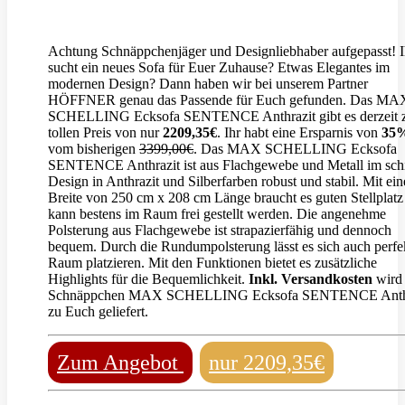
Achtung Schnäppchenjäger und Designliebhaber aufgepasst! I
sucht ein neues Sofa für Euer Zuhause? Etwas Elegantes im
modernen Design? Dann haben wir bei unserem Partner
HÖFFNER genau das Passende für Euch gefunden. Das MA
SCHELLING Ecksofa SENTENCE Anthrazit gibt es derzeit
tollen Preis von nur
2209,35€
. Ihr habt eine Ersparnis von
35
vom bisherigen
3399,00€
. Das MAX SCHELLING Ecksofa
SENTENCE Anthrazit ist aus Flachgewebe und Metall im sch
Design in Anthrazit und Silberfarben robust und stabil. Mit ein
Breite von 250 cm x 208 cm Länge braucht es guten Stellplatz
kann bestens im Raum frei gestellt werden. Die angenehme
Polsterung aus Flachgewebe ist strapazierfähig und dennoch
bequem. Durch die Rundumpolsterung lässt es sich auch perfe
Raum platzieren. Mit den Funktionen bietet es zusätzliche
Highlights für die Bequemlichkeit.
Inkl. Versandkosten
wird
Schnäppchen MAX SCHELLING Ecksofa SENTENCE Anthr
zu Euch geliefert.
Zum Angebot
nur 2209,35€