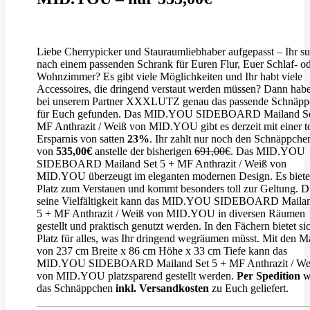
Liebe Cherrypicker und Stauraumliebhaber aufgepasst – Ihr su
nach einem passenden Schrank für Euren Flur, Euer Schlaf- o
Wohnzimmer? Es gibt viele Möglichkeiten und Ihr habt viele
Accessoires, die dringend verstaut werden müssen? Dann hab
bei unserem Partner XXXLUTZ genau das passende Schnäpp
für Euch gefunden. Das MID.YOU SIDEBOARD Mailand Se
MF Anthrazit / Weiß von MID.YOU gibt es derzeit mit einer t
Ersparnis von satten
23%
. Ihr zahlt nur noch den Schnäppche
von
535,00€
anstelle der bisherigen
691,00€
. Das MID.YOU
SIDEBOARD Mailand Set 5 + MF Anthrazit / Weiß von
MID.YOU überzeugt im eleganten modernen Design. Es bietet
Platz zum Verstauen und kommt besonders toll zur Geltung. 
seine Vielfältigkeit kann das MID.YOU SIDEBOARD Mailan
5 + MF Anthrazit / Weiß von MID.YOU in diversen Räumen
gestellt und praktisch genutzt werden. In den Fächern bietet sic
Platz für alles, was Ihr dringend wegräumen müsst. Mit den 
von 237 cm Breite x 86 cm Höhe x 33 cm Tiefe kann das
MID.YOU SIDEBOARD Mailand Set 5 + MF Anthrazit / We
von MID.YOU platzsparend gestellt werden.
Per Spedition
w
das Schnäppchen
inkl. Versandkosten
zu Euch geliefert.