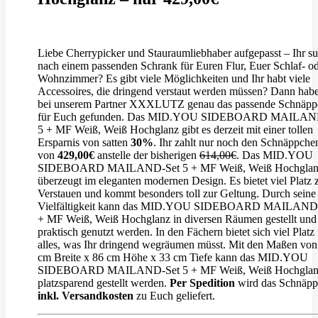
Liebe Cherrypicker und Stauraumliebhaber aufgepasst – Ihr su
nach einem passenden Schrank für Euren Flur, Euer Schlaf- o
Wohnzimmer? Es gibt viele Möglichkeiten und Ihr habt viele
Accessoires, die dringend verstaut werden müssen? Dann hab
bei unserem Partner XXXLUTZ genau das passende Schnäpp
für Euch gefunden. Das MID.YOU SIDEBOARD MAILAN
5 + MF Weiß, Weiß Hochglanz gibt es derzeit mit einer tollen
Ersparnis von satten
30%
. Ihr zahlt nur noch den Schnäppche
von
429,00€
anstelle der bisherigen
614,00€
. Das MID.YOU
SIDEBOARD MAILAND-Set 5 + MF Weiß, Weiß Hochglan
überzeugt im eleganten modernen Design. Es bietet viel Platz
Verstauen und kommt besonders toll zur Geltung. Durch seine
Vielfältigkeit kann das MID.YOU SIDEBOARD MAILAND-
+ MF Weiß, Weiß Hochglanz in diversen Räumen gestellt und
praktisch genutzt werden. In den Fächern bietet sich viel Platz 
alles, was Ihr dringend wegräumen müsst. Mit den Maßen von
cm Breite x 86 cm Höhe x 33 cm Tiefe kann das MID.YOU
SIDEBOARD MAILAND-Set 5 + MF Weiß, Weiß Hochglan
platzsparend gestellt werden.
Per Spedition
wird das Schnäp
inkl. Versandkosten
zu Euch geliefert.