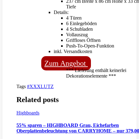
237 cm Breite x 86 cm Höhe x 33 c
Tiefe
Details:
4 Türen
6 Einlegeböden
4 Schubladen
Vollauszug
Griffloses Öffnen
Push-To-Open-Funktion
inkl. Versandkosten
Zum Angebot
*** Lieferung enthält keinerlei
Dekorationselemente ***
Tags
#XXXLUTZ
Related posts
Highboards
55% sparen – HIGHBOARD Grau, Eichefarben
Oberplattenbeleuchtung von CARRYHOME – nur 379,0