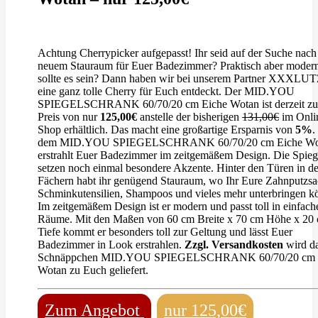
Achtung Cherrypicker aufgepasst! Ihr seid auf der Suche nach
neuem Stauraum für Euer Badezimmer? Praktisch aber moder
sollte es sein? Dann haben wir bei unserem Partner XXXLU
eine ganz tolle Cherry für Euch entdeckt. Der MID.YOU
SPIEGELSCHRANK 60/70/20 cm Eiche Wotan ist derzeit z
Preis von nur
125,00€
anstelle der bisherigen
131,00€
im Onli
Shop erhältlich. Das macht eine großartige Ersparnis von
5%
.
dem MID.YOU SPIEGELSCHRANK 60/70/20 cm Eiche Wo
erstrahlt Euer Badezimmer im zeitgemäßem Design. Die Spieg
setzen noch einmal besondere Akzente. Hinter den Türen in d
Fächern habt ihr genügend Stauraum, wo Ihr Eure Zahnputzsa
Schminkutensilien, Shampoos und vieles mehr unterbringen k
Im zeitgemäßem Design ist er modern und passt toll in einfach
Räume. Mit den Maßen von 60 cm Breite x 70 cm Höhe x 20
Tiefe kommt er besonders toll zur Geltung und lässt Euer
Badezimmer in Look erstrahlen.
Zzgl. Versandkosten
wird d
Schnäppchen MID.YOU SPIEGELSCHRANK 60/70/20 cm 
Wotan zu Euch geliefert.
Zum Angebot
nur 125,00€