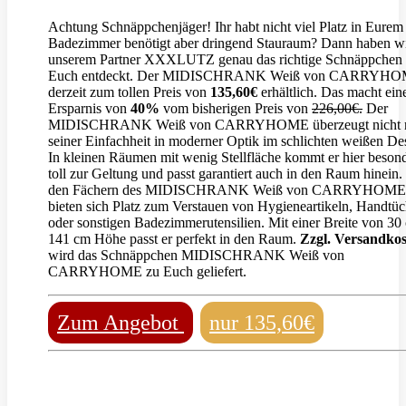
Achtung Schnäppchenjäger! Ihr habt nicht viel Platz in Eurem
Badezimmer benötigt aber dringend Stauraum? Dann haben wi
unserem Partner XXXLUTZ genau das richtige Schnäppchen 
Euch entdeckt. Der MIDISCHRANK Weiß von CARRYHOM
derzeit zum tollen Preis von
135,60€
erhältlich. Das macht ein
Ersparnis von
40%
vom bisherigen Preis von
226,00€.
Der
MIDISCHRANK Weiß von CARRYHOME überzeugt nicht n
seiner Einfachheit in moderner Optik im schlichten weißen De
In kleinen Räumen mit wenig Stellfläche kommt er hier beson
toll zur Geltung und passt garantiert auch in den Raum hinein.
den Fächern des MIDISCHRANK Weiß von CARRYHOME
bieten sich Platz zum Verstauen von Hygieneartikeln, Handtü
oder sonstigen Badezimmerutensilien. Mit einer Breite von 30
141 cm Höhe passt er perfekt in den Raum.
Zzgl. Versandko
wird das Schnäppchen MIDISCHRANK Weiß von
CARRYHOME zu Euch geliefert.
Zum Angebot
nur 135,60€