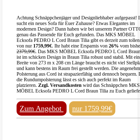
Achtung Schnäppchenjäger und Designliebhaber aufgepasst! I
sucht ein neues Sofa für Euer Zuhause? Etwas Elegantes im
modernen Design? Dann haben wir bei unserem Partner OTT
genau das Passende für Euch gefunden. Das MKS MÖBEL
Ecksofa PEDRO L Cord Braun Tilia gibt es derzeit zum tollen
von nur
1759,99€
. Ihr habt eine Ersparnis von
26%
vom bishe
2379,99€
. Das MKS MÖBEL Ecksofa PEDRO L Cord Braun 
ist im schicken Design in Braun Tilia robust und stabil. Mit ein
Breite von 273 m x 208 cm Länge braucht es nicht viel Stellpl
und kann bestens im Raum frei gestellt werden. Die angeneh
Polsterung aus Cord ist strapazierfähig und dennoch bequem.
die Rundumpolsterung lässt es sich auch perfekt im Raum
platzieren.
Zzgl. Versandkosten
wird das Schnäppchen MKS
MÖBEL Ecksofa PEDRO L Cord Braun Tilia zu Euch geliefe
Zum Angebot
nur 1759,99€