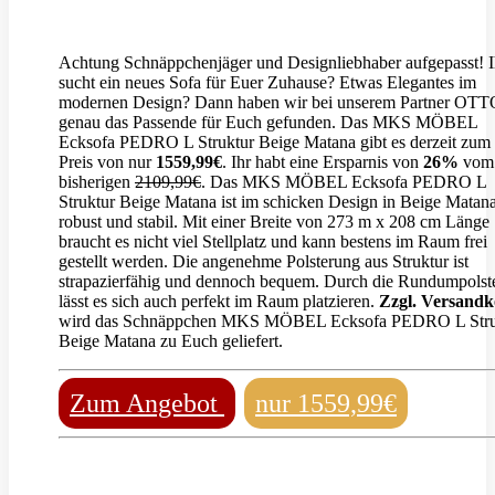
Achtung Schnäppchenjäger und Designliebhaber aufgepasst! I
sucht ein neues Sofa für Euer Zuhause? Etwas Elegantes im
modernen Design? Dann haben wir bei unserem Partner OTT
genau das Passende für Euch gefunden. Das MKS MÖBEL
Ecksofa PEDRO L Struktur Beige Matana gibt es derzeit zum 
Preis von nur
1559,99€
. Ihr habt eine Ersparnis von
26%
vom
bisherigen
2109,99€
. Das MKS MÖBEL Ecksofa PEDRO L
Struktur Beige Matana ist im schicken Design in Beige Matan
robust und stabil. Mit einer Breite von 273 m x 208 cm Länge
braucht es nicht viel Stellplatz und kann bestens im Raum frei
gestellt werden. Die angenehme Polsterung aus Struktur ist
strapazierfähig und dennoch bequem. Durch die Rundumpolst
lässt es sich auch perfekt im Raum platzieren.
Zzgl. Versandk
wird das Schnäppchen MKS MÖBEL Ecksofa PEDRO L Stru
Beige Matana zu Euch geliefert.
Zum Angebot
nur 1559,99€