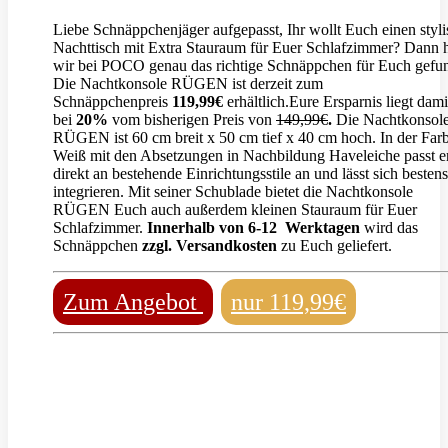
Liebe Schnäppchenjäger aufgepasst, Ihr wollt Euch einen styl
Nachttisch mit Extra Stauraum für Euer Schlafzimmer? Dann 
wir bei POCO genau das richtige Schnäppchen für Euch gefu
Die Nachtkonsole RÜGEN ist derzeit zum
Schnäppchenpreis
119,99€
erhältlich.Eure Ersparnis liegt dami
bei
20%
vom bisherigen Preis von
149,99€
.
Die Nachtkonsol
RÜGEN ist 60 cm breit x 50 cm tief x 40 cm hoch. In der Far
Weiß mit den Absetzungen in Nachbildung Haveleiche passt er
direkt an bestehende Einrichtungsstile an und lässt sich bestens
integrieren. Mit seiner Schublade bietet die Nachtkonsole
RÜGEN Euch auch außerdem kleinen Stauraum für Euer
Schlafzimmer.
Innerhalb von 6-12 Werktagen
wird das
Schnäppchen
zzgl. Versandkosten
zu Euch geliefert.
Zum Angebot
nur 119,99€