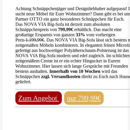
Achtung Schnäppchenjäger und Designliebhaber aufgepasst! I
sucht neue Möbel für Euer Wohnzimmer? Dann gibt es bei un
Partner OTTO ein ganz besonderes Schnäppchen für Euch.
Das NOVA VIA Big-Sofa ist derzeit zum absoluten
Schnäppchenpreis von
799,99€
erhältlich. Das macht eine
großartige Ersparnis von ganzen
33%
vom vorherigen
Preis
1.199,99€
. Das NOVA VIA Big-Sofa lässt sich bestens m
zeitgemäßen Möbeln kombinieren. In eleganten feinen Microfa
gefertigt aus hochwertiger Polyätherschaum-Polsterung ist das
NOVA VIA Big-Sofa modern und edel zugleich. Im schlichte
zeitgemäßem Creme ist er ein echter Hingucker in Eurem
Wohnzimmer. Hier lassen sich lange Gespräche mit Freunden
bestens aushalten.
Innerhalb von 10 Wochen
wird das
Schnäppchen
zzgl. Versandkosten
direkt zu Euch nach Haus
geliefert.
Zum Angebot
nur 799,99€