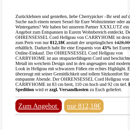
Zurücklehnen und genießen, liebe Cherrypicker –Ihr seid auf 
Suche nach einem neuen Sessel für Euer Wohnzimmer oder a
Wintergarten? Wir haben bei unserem Partner XXXLUTZ ein t
Angebot zum Entspannen in Eurem Wohnbereich entdeckt. D
OHRENSESSEL Cord Hellgrau von CARRYHOME ist derze
zum Preis von nur
812,18€
anstatt der ursprünglichen
1428,00
erhältlich. Dadurch habt Ihr eine Ersparnis von
43%
bei Eure
Online-Einkauf. Der OHRENSESSEL Cord Hellgrau von
CARRYHOME ist aus strapazierfähigem Cord und beschicht
Metall im weichem Design und in den angesagten und moder
Look in Hellgrau mit schwarzen Füßen ein echtes Highlight. E
überzeugt mit seiner Gemütlichkeit und tollem Sitzkomfort für
entspannte Abende. Der OHRENSESSEL Cord Hellgrau von
CARRYHOME ist 83 cm breit, 110 cm hoch und 92 cm tief.
Spedition
wird er
zzgl. Versandkosten
zu Euch geliefert.
Zum Angebot
nur 812,18€