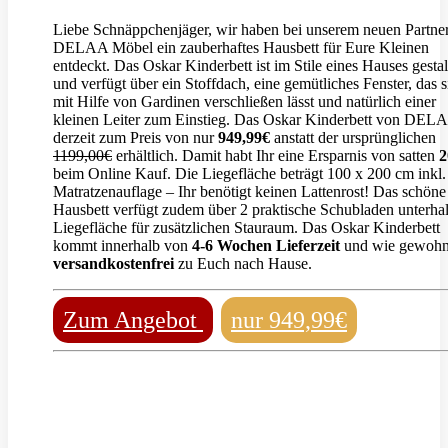
Liebe Schnäppchenjäger, wir haben bei unserem neuen Partne
DELAA Möbel ein zauberhaftes Hausbett für Eure Kleinen
entdeckt. Das Oskar Kinderbett ist im Stile eines Hauses gestal
und verfügt über ein Stoffdach, eine gemütliches Fenster, das s
mit Hilfe von Gardinen verschließen lässt und natürlich einer
kleinen Leiter zum Einstieg. Das Oskar Kinderbett von DELA
derzeit zum Preis von nur
949,99€
anstatt der ursprünglichen
1199,00€
erhältlich. Damit habt Ihr eine Ersparnis von satten
beim Online Kauf. Die Liegefläche beträgt 100 x 200 cm inkl.
Matratzenauflage – Ihr benötigt keinen Lattenrost! Das schöne
Hausbett verfügt zudem über 2 praktische Schubladen unterha
Liegefläche für zusätzlichen Stauraum. Das Oskar Kinderbett
kommt innerhalb von
4-6 Wochen Lieferzeit
und wie gewohn
versandkostenfrei
zu Euch nach Hause.
Zum Angebot
nur 949,99€