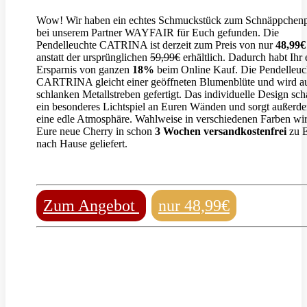
Wow! Wir haben ein echtes Schmuckstück zum Schnäppchenp
bei unserem Partner WAYFAIR für Euch gefunden. Die
Pendelleuchte CATRINA ist derzeit zum Preis von nur
48,99€
anstatt der ursprünglichen
59,99€
erhältlich. Dadurch habt Ihr 
Ersparnis von ganzen
18%
beim Online Kauf. Die Pendelleuc
CARTRINA gleicht einer geöffneten Blumenblüte und wird a
schlanken Metallstreben gefertigt. Das individuelle Design sch
ein besonderes Lichtspiel an Euren Wänden und sorgt außerde
eine edle Atmosphäre. Wahlweise in verschiedenen Farben wi
Eure neue Cherry in schon
3 Wochen versandkostenfrei
zu 
nach Hause geliefert.
Zum Angebot
nur 48,99€