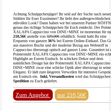
Achtung Schnäppchenjäger! Ihr seid auf der Suche nach neue
Stühlen für Euer Esszimmer? Ihr liebt den außergewöhnlichen
stilvollen Look? Dann haben wir bei unserem Partner HÖFF
genau das richtige Schnäppchen für Euch entdeckt. Der Polste
XALAPA Cappuccino von DINE+MINE ist momentan für nu
210,56€
anstelle von
329,00€
erhältlich. Somit habt Ihr eine
Ersparnis von ganzen
36%
bei Eurem Online-Einkauf. Das Ge
aus massiver Buche und der moderne Bezug aus Webstoff in
Cappuccino überzeugt optisch auf ganzer Linie. Garantiert ist 
Polsterstuhl XALAPA Cappuccino von DINE+MINE ein echt
Highlight an Eurem Esstisch. In schicken Dekor und dem
natürlichen Design hat der Polsterstuhl XALAPA Cappuccino
DINE+MINE zwar eine schicke Optik aber überzeugt in seine
Eleganz. Er lädt zum längeren Verweilen für intensive Gesprä
am Esstisch ein.
Inkl. Versandkosten
wird das Schnäppche
Spedition
zu Euch geliefert.
Zum Angebot
nur 210,56€