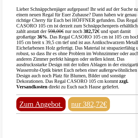
Lieber Schnäppchenjäger aufgepasst! Ihr seid auf der Suche n
einem neuen Regal für Euer Zuhause? Dann haben wir genau 
richtige Cherry für Euch bei HÖFFNER gefunden. Das Regal
CASORO 105 cm ist derzeit zum Schnäppchenpreis erhältlich.
zahlt anstatt der
598,00€
nur noch
382,72€
und spart damit
großartige
36%
. Das Regal CASORO 105 cm ist 105 cm hoc
105 cm breit x 39,5 cm tief und ist aus Antikschwarzem Metal
Eichefarbenen Holz gefertigt. Das Material ist strapazierfähig 
robust, so dass Ihr es ohne Problem im Wohnzimmer oder auch
anderen Zimmer perfekt hängen oder stellen könnt. Das
ausdrucksstarke Design mit der tollen Ablagen in der einzigart
Wasserrohr-Optik bietet Euch neben einer außergewöhnlichen
Design auch noch Platz für Blumen, Bilder und sonstige
Dekorationen. Das Regal CASORO 105 cm kommt
zzgl.
Versandkosten
direkt zu Euch nach Hause geliefert.
Zum Angebot
nur 382,72€