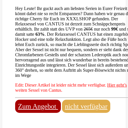
Hey Leute! Ihr guckt auch am liebsten Serien in Eurer Freizeit
könnt dabei nie so recht Entspannen? Dann haben wir genau d
richtige Cherry für Euch im XXXLSHOP gefunden. Der
Relaxsessel von CANTUS ist derzeit zum Schnäppchenpreis
erhältlich. Ihr zahlt statt des UVP von
265€
nur noch
99€
und s
damit satte
63%
. Der Relaxsessel CANTUS hat einen zugehö
Hocker und eine tolle Relaxfunktion. Legt also die Füße hoch
lehnt Euch zurück, so macht die Lieblingsserie doch richtig Sp
Aber der Sessel ist nicht nur bequem, sondern er sieht dank de
Chromfarbenen Gestells und der scharzen Lederoptik auch no
hervorragend aus und lässt sich wunderbar in bereits bestehen
Einrichtungsstile integrieren. Der Sessel lässt sich außerdem u
360° drehen, so steht dem Auftritt als Super-Bösewicht nichts
im Wege
Edit: Dieser Artikel ist leider nicht mehr verfügbar.
Hier geht’s
weiten Sessel von Cantus.
Zum Angebot
nicht verfügbar