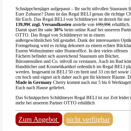
Schnäppchenjäger aufgepasst – Ihr sucht stilvollen Stauraum f
Euer Zuhause? Dann ist das Regal BELI genau die richtige C
für Euch. Das Regal BELI von Schildmeyer ist derzeit für nur
139,99€ zzgl. Versandkosten
anstelle von
199,99€
erhältlich.
Damit spart Ihr satte
30%
beim online Kauf bei unserem Partn
OTTO. Das Regal von Schildmeyer ist in einem
außergewöhnlichen Stil gestaltet. Dank der interessanten Opti
Formgebung wird es richtig dekoriert zu einem echten Blickfa
Eurem Wohnzimmer oder Homeoffice. In den vielen offenen
Fächern befindet sich ausreichend Stauraum um Bücher,
Büroutensilien und Co. stilvoll zu verstauen. Auch im Bad kö
Handtücher und Kosmetikartikel ordentlich im Regal BELI pla
werden. Insgesamt ist BELI 50 cm breit und 33 cm tief sowie
cm hoch und eignet sich daher auch gut für kleinere Räume. D
Made in Germany
Cherry kommt nach nur 5 bis 6 Werktage
Euch nach Hause geliefert.
Das Schnäppchen Schildmeyer Regal BELI ist zur Zeit leider 
mehr bei unserem Partner OTTO erhältlich
Zum Angebot
nicht verfügbar