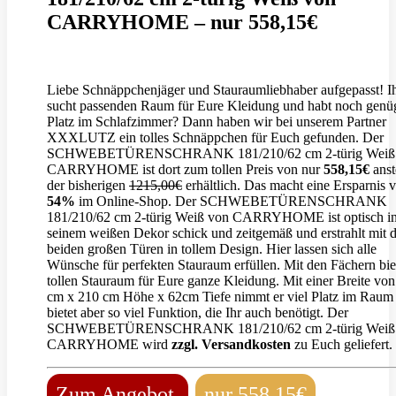
CARRYHOME – nur 558,15€
Liebe Schnäppchenjäger und Stauraumliebhaber aufgepasst! I
sucht passenden Raum für Eure Kleidung und habt noch gen
Platz im Schlafzimmer? Dann haben wir bei unserem Partner
XXXLUTZ ein tolles Schnäppchen für Euch gefunden. Der
SCHWEBETÜRENSCHRANK 181/210/62 cm 2-türig Weiß
CARRYHOME ist dort zum tollen Preis von nur
558,15€
anst
der bisherigen
1215,00€
erhältlich. Das macht eine Ersparnis 
54%
im Online-Shop. Der SCHWEBETÜRENSCHRANK
181/210/62 cm 2-türig Weiß von CARRYHOME ist optisch i
seinem weißen Dekor schick und zeitgemäß und erstrahlt mit 
beiden großen Türen in tollem Design. Hier lassen sich alle
Wünsche für perfekten Stauraum erfüllen. Mit den Fächern biet
tollen Stauraum für Eure ganze Kleidung. Mit einer Breite vo
cm x 210 cm Höhe x 62cm Tiefe nimmt er viel Platz im Raum 
bietet aber so viel Funktion, die Ihr auch benötigt. Der
SCHWEBETÜRENSCHRANK 181/210/62 cm 2-türig Weiß
CARRYHOME wird
zzgl. Versandkosten
zu Euch geliefert.
Zum Angebot
nur 558,15€