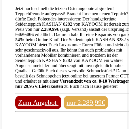
Jetzt noch schnell die letzten Osterangebote abgreifen!
Teppichfreunde aufgepasst! Braucht Ihr einen neuen Teppich
dürfte Euch Folgendes interessieren: Der handgefertigte
Seidenteppich KASHAN 8282 von KAYOOM ist derzeit zu
Preis von nur
2.289,99€
(zzgl. Versand) anstatt der ursprüngli
5.029,00€
erhältlich. Dadurch habt Ihr eine Ersparnis von gan
54%
beim Online Kauf. Der Seidenteppich KASHAN 8282 
KAYOOM bietet Euch Luxus unter Euren Füßen und sieht da
sehr geschmackvoll aus. Ihr könnt ihn auch problemlos mit
vorhandenem Mobiliar kombinieren und trotzdem ist der
Seidenteppich KASHAN 8282 von KAYOOM ein wahrer
Augenschmeichler und überzeugt mit unvergleichlich hoher
Qualität. Gefällt Euch dieses wertvolle Schmuckstück? Dann
bestellt das Schnäppchen jetzt online bei unserem Partner OT
und erhaltet es mit einer
Versandzeit von ca. 8-10 Werktagen
nur 29,95 € Lieferkosten
zu Euch nach Hause geliefert.
Zum Angebot
nur 2.289,99€