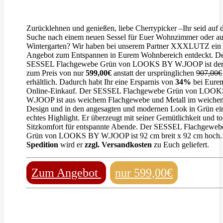
Zurücklehnen und genießen, liebe Cherrypicker –Ihr seid auf 
Suche nach einem neuen Sessel für Euer Wohnzimmer oder a
Wintergarten? Wir haben bei unserem Partner XXXLUTZ ein t
Angebot zum Entspannen in Eurem Wohnbereich entdeckt. D
SESSEL Flachgewebe Grün von LOOKS BY W.JOOP ist der
zum Preis von nur
599,00€
anstatt der ursprünglichen
907,00€
erhältlich. Dadurch habt Ihr eine Ersparnis von
34%
bei Eure
Online-Einkauf. Der SESSEL Flachgewebe Grün von LOO
W.JOOP ist aus weichem Flachgewebe und Metall im weiche
Design und in den angesagten und modernen Look in Grün ei
echtes Highlight. Er überzeugt mit seiner Gemütlichkeit und t
Sitzkomfort für entspannte Abende. Der SESSEL Flachgeweb
Grün von LOOKS BY W.JOOP ist 92 cm breit x 92 cm hoch
Spedition
wird er
zzgl. Versandkosten
zu Euch geliefert.
Zum Angebot
nur 599,00€