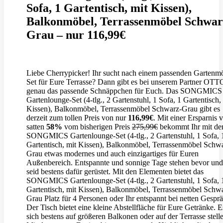
Sofa, 1 Gartentisch, mit Kissen),
Balkonmöbel, Terrassenmöbel Schwar
Grau – nur 116,99€
Liebe Cherrypicker! Ihr sucht nach einem passenden Gartenm
Set für Eure Terrasse? Dann gibt es bei unserem Partner OTT
genau das passende Schnäppchen für Euch. Das SONGMICS
Gartenlounge-Set (4-tlg., 2 Gartenstuhl, 1 Sofa, 1 Gartentisch,
Kissen), Balkonmöbel, Terrassenmöbel Schwarz-Grau gibt es
derzeit zum tollen Preis von nur
116,99€
. Mit einer Ersparnis 
satten
58%
vom bisherigen Preis
275,99€
bekommt Ihr mit d
SONGMICS Gartenlounge-Set (4-tlg., 2 Gartenstuhl, 1 Sofa, 
Gartentisch, mit Kissen), Balkonmöbel, Terrassenmöbel Schw
Grau etwas modernes und auch einzigartiges für Euren
Außenbereich. Entspannte und sonnige Tage stehen bevor und
seid bestens dafür gerüstet. Mit den Elementen bietet das
SONGMICS Gartenlounge-Set (4-tlg., 2 Gartenstuhl, 1 Sofa, 
Gartentisch, mit Kissen), Balkonmöbel, Terrassenmöbel Schw
Grau Platz für 4 Personen oder Ihr entspannt bei netten Gespr
Der Tisch bietet eine kleine Abstellfläche für Eure Getränke. Es
sich bestens auf größeren Balkonen oder auf der Terrasse stell